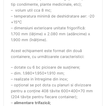
tip condimente, plante medicinale, etc);
– volum util cca 8 mc;
– temperatura minimă de deshidratare aer: -20
+15°C
– dimensiuni exterioare unitate frigorifică:
1.700 mm (lățime) x 2.080 mm (adâncime) x
1.900 mm (înălțime).
Acest echipament este format din două
containere, cu următoarele caracteristici:
– dotate cu 6 bc picioare de susținere;
– dim. 1.980×1.950×1.910 mm;
– realizate in întregime din inox;
– opțional se pot dota cu planuri si divizoare
pentru a conține 408 tăvite 600x400x70 mm
(204 tăvițe pentru fiecare container);
–
alimentare trifazică;