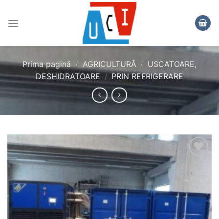
Skip
to
content
Prima pagină
/
AGRICULTURĂ
/
USCATOARE,
DESHIDRATOARE
/
PRIN REFRIGERARE
Add to
wishlist