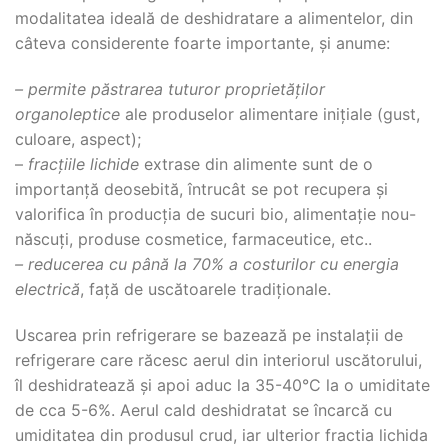
modalitatea ideală de deshidratare a alimentelor, din
câteva considerente foarte importante, și anume:
– permite păstrarea tuturor proprietăților
organoleptice
ale produselor alimentare inițiale (gust,
culoare, aspect);
–
fracțiile lichide
extrase din alimente sunt de o
importanță deosebită, întrucât se pot recupera și
valorifica în producția de sucuri bio, alimentație nou-
născuți, produse cosmetice, farmaceutice, etc..
– reducerea cu până la 70% a costurilor cu energia
electrică
, față de uscătoarele tradiționale.
Uscarea prin refrigerare se bazează pe instalații de
refrigerare care răcesc aerul din interiorul uscătorului,
îl deshidratează și apoi aduc la 35-40°C la o umiditate
de cca 5-6%. Aerul cald deshidratat se încarcă cu
umiditatea din produsul crud, iar ulterior fractia lichida