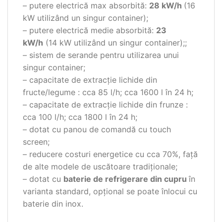
– putere electrică max absorbită:
28 kW/h
(16
kW utilizând un singur container);
– putere electrică medie absorbită:
23
kW/h
(14 kW utilizând un singur container);;
– sistem de serande pentru utilizarea unui
singur container;
– capacitate de extracție lichide din
fructe/legume : cca 85 l/h; cca 1600 l în 24 h;
– capacitate de extracție lichide din frunze :
cca 100 l/h; cca 1800 l în 24 h;
– dotat cu panou de comandă cu touch
screen;
– reducere costuri energetice cu cca 70%, față
de alte modele de uscătoare tradiționale;
– dotat cu
baterie de refrigerare din cupru
în
varianta standard, opţional se poate înlocui cu
baterie din inox.