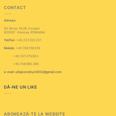
CONTACT
Adresa:
Str. Bicaz, Nr.26, Focșani
620067 Vrancea, ROMANIA
Tel/fax:
+40.237.222.331
Mobile:
+40.749.159.519
+40.747.279.623
+40.748.980.390
e-mail:
utilajconstruct2002@gmail.com
DĂ-NE UN LIKE
ABONEAZĂ-TE LA WEBSITE