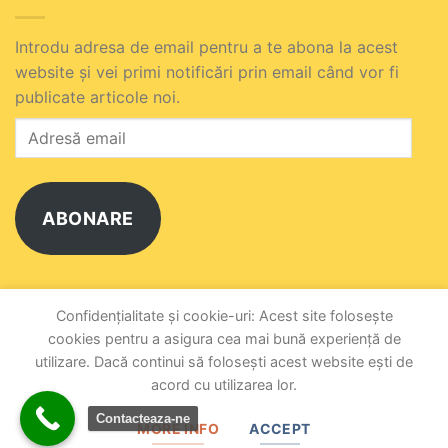
Introdu adresa de email pentru a te abona la acest
website și vei primi notificări prin email când vor fi
publicate articole noi.
Adresă
email
ABONARE
Alătură-te celuilalt abonat.
Confidențialitate și cookie-uri: Acest site folosește
cookies pentru a asigura cea mai bună experiență de
utilizare. Dacă continui să folosești acest website ești de
DESPRE NOI
POLITICĂ DE CONFIDENȚIALITATE
TERMENI ȘI CONDIȚII
CONTACT
acord cu utilizarea lor.
UCIFocsani.ro, propulsat pe anul 2026 ©
Contacteaza-ne
MORE INFO
ACCEPT
de
BursaSite România