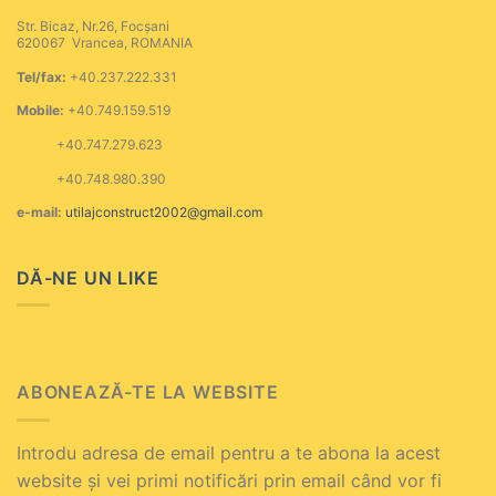
Str. Bicaz, Nr.26, Focșani
620067 Vrancea, ROMANIA
Tel/fax:
+40.237.222.331
Mobile:
+40.749.159.519
+40.747.279.623
+40.748.980.390
e-mail:
utilajconstruct2002@gmail.com
DĂ-NE UN LIKE
ABONEAZĂ-TE LA WEBSITE
Introdu adresa de email pentru a te abona la acest
website și vei primi notificări prin email când vor fi