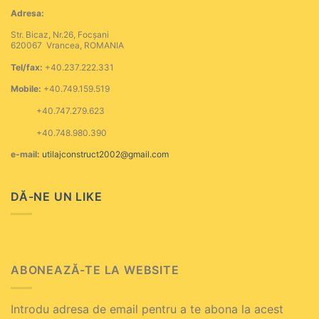
Adresa:
Str. Bicaz, Nr.26, Focșani
620067 Vrancea, ROMANIA
Tel/fax:
+40.237.222.331
Mobile:
+40.749.159.519
+40.747.279.623
+40.748.980.390
e-mail:
utilajconstruct2002@gmail.com
DĂ-NE UN LIKE
ABONEAZĂ-TE LA WEBSITE
Introdu adresa de email pentru a te abona la acest