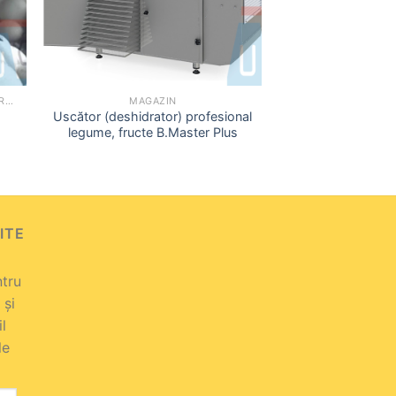
+
LINII COMPLETE PRODUCTIE CONSERVE
MAGAZIN
Uscător (deshidrator) profesional
legume, fructe B.Master Plus
ITE
ntru
 și
il
le