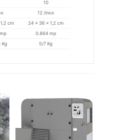
10
ox
12 /inox
 1,2 cm
24 x 36 x 1,2 cm
 mp
0.864 mp
5 Kg
5/7 Kg
 to
Add to
ist
wishlist