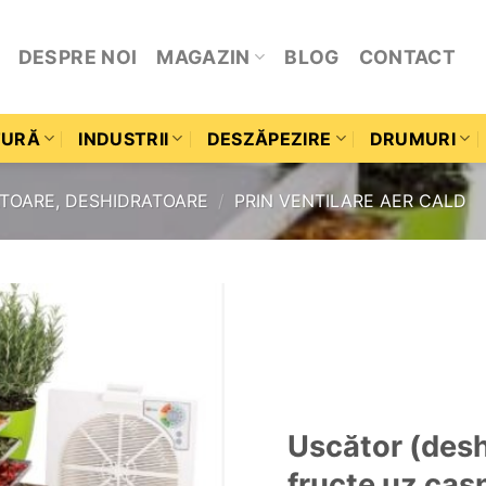
DESPRE NOI
MAGAZIN
BLOG
CONTACT
TURĂ
INDUSTRII
DESZĂPEZIRE
DRUMURI
TOARE, DESHIDRATOARE
/
PRIN VENTILARE AER CALD
Add to
wishlist
Uscător (desh
fructe uz cas