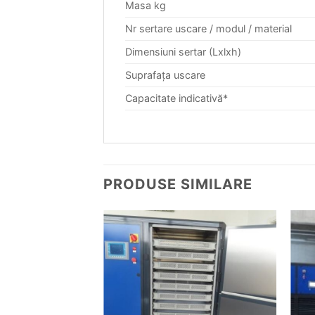
Masa kg
Nr sertare uscare / modul / material
Dimensiuni sertar (Lxlxh)
Suprafaţa uscare
Capacitate indicativă*
PRODUSE SIMILARE
Add to
Add to
wishlist
wishlist