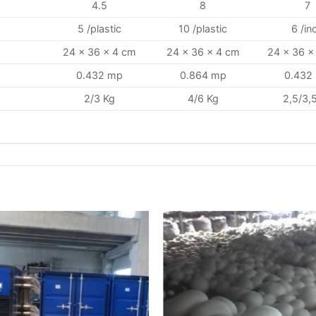
4.5
8
7
5 /plastic
10 /plastic
6 /in
24 x 36 x 4 cm
24 x 36 x 4 cm
24 x 36 x
0.432 mp
0.864 mp
0.432
2/3 Kg
4/6 Kg
2,5/3,
Add to
Add
wishlist
wishl