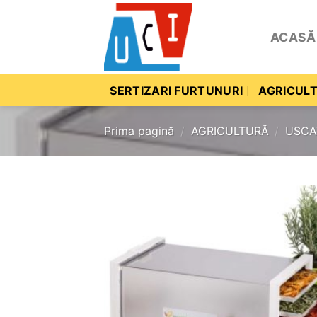
Skip
to
ACASĂ
content
SERTIZARI FURTUNURI
AGRICUL
Prima pagină
/
AGRICULTURĂ
/
USCA