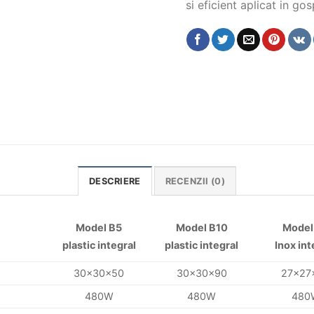
si eficient aplicat in go
DESCRIERE
RECENZII (0)
Model B5
Model B10
Model
plastic integral
plastic integral
Inox int
30x30x50
30x30x90
27x27
480W
480W
480