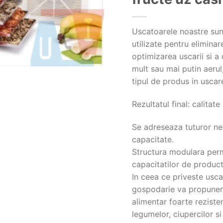
Uscatoarele noastre sun
utilizate pentru elimina
optimizarea uscarii si a
mult sau mai putin aerul,
tipul de produs in uscar
Rezultatul final: calitat
Se adreseaza tuturor nev
capacitate.
Structura modulara perm
capacitatilor de product
In ceea ce priveste usca
gospodarie va propunem 
alimentar foarte reziste
legumelor, ciupercilor s