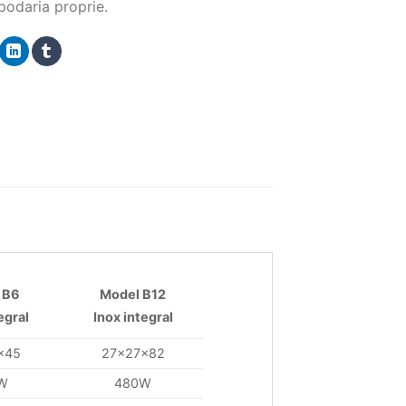
spodaria proprie.
 B6
Model B12
egral
Inox integral
x45
27x27x82
W
480W