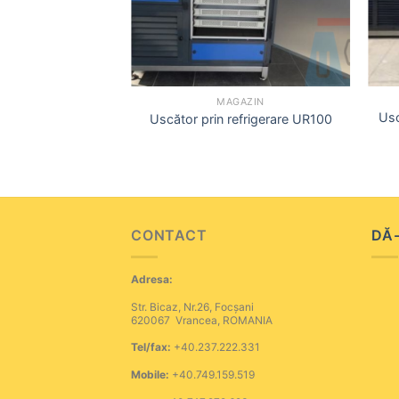
+
+
GAZIN
MAGAZIN
rator) profesional
Usc
Uscător prin refrigerare UR100
ucte B.Master
CONTACT
DĂ-
Adresa:
Str. Bicaz, Nr.26, Focșani
620067 Vrancea, ROMANIA
Tel/fax:
+40.237.222.331
Mobile:
+40.749.159.519