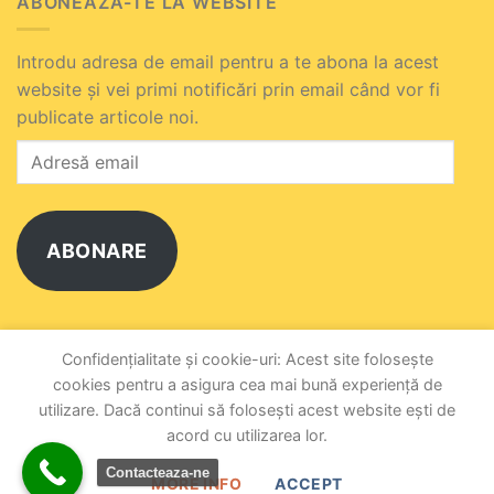
ABONEAZĂ-TE LA WEBSITE
Introdu adresa de email pentru a te abona la acest
website și vei primi notificări prin email când vor fi
publicate articole noi.
Adresă
email
ABONARE
Alătură-te celuilalt abonat.
Confidențialitate și cookie-uri: Acest site folosește
cookies pentru a asigura cea mai bună experiență de
utilizare. Dacă continui să folosești acest website ești de
DESPRE NOI
POLITICĂ DE CONFIDENȚIALITATE
TERMENI ȘI CONDIȚII
CONTACT
acord cu utilizarea lor.
UCIFocsani.ro, propulsat pe anul 2026 ©
Contacteaza-ne
MORE INFO
ACCEPT
de
BursaSite România