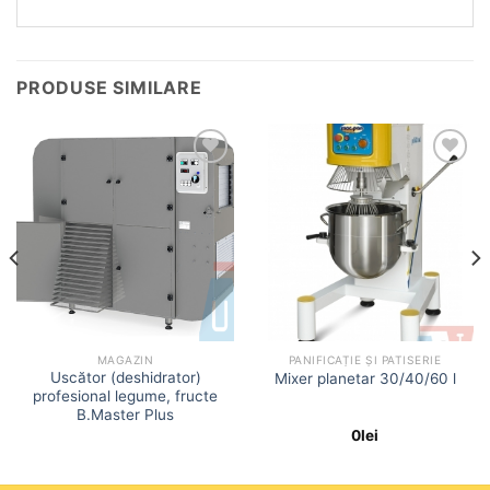
PRODUSE SIMILARE
Add to
Add to
wishlist
wishlist
MAGAZIN
PANIFICAȚIE ȘI PATISERIE
Uscător (deshidrator)
Mixer planetar 30/40/60 l
profesional legume, fructe
B.Master Plus
0
lei