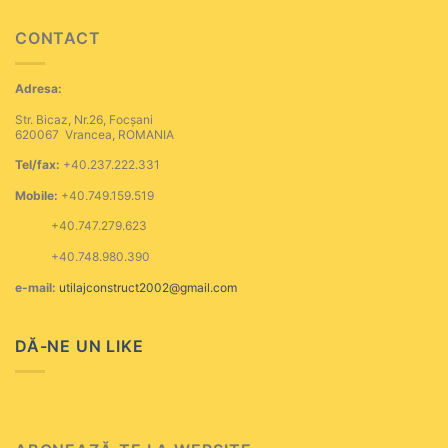
CONTACT
Adresa:
Str. Bicaz, Nr.26, Focșani
620067 Vrancea, ROMANIA
Tel/fax:
+40.237.222.331
Mobile:
+40.749.159.519
+40.747.279.623
+40.748.980.390
e-mail:
utilajconstruct2002@gmail.com
DĂ-NE UN LIKE