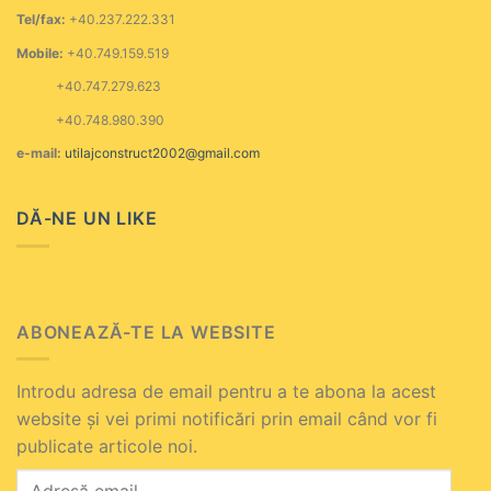
Tel/fax:
+40.237.222.331
Mobile:
+40.749.159.519
+40.747.279.623
+40.748.980.390
e-mail:
utilajconstruct2002@gmail.com
DĂ-NE UN LIKE
ABONEAZĂ-TE LA WEBSITE
Introdu adresa de email pentru a te abona la acest
website și vei primi notificări prin email când vor fi
publicate articole noi.
Adresă