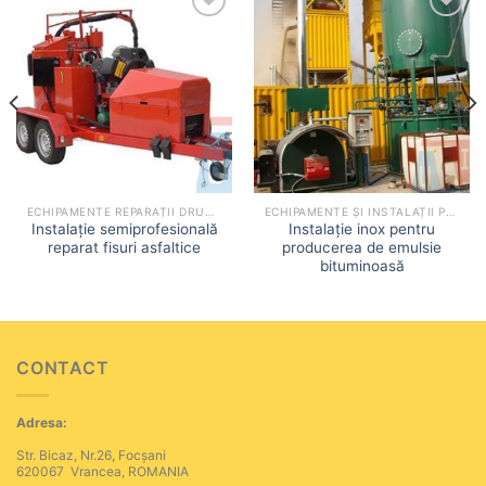
Add to
Add to
wishlist
wishlist
ECHIPAMENTE REPARAȚII DRUMURI
ECHIPAMENTE ȘI INSTALAȚII PENTRU EMULSIE BITUMINOASĂ
Instalație semiprofesională
Instalație inox pentru
reparat fisuri asfaltice
producerea de emulsie
bituminoasă
CONTACT
Adresa:
Str. Bicaz, Nr.26, Focșani
620067 Vrancea, ROMANIA