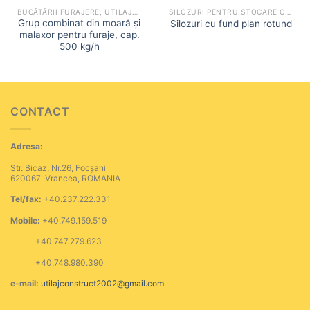
BUCĂTĂRII FURAJERE, UTILAJE MICRO-FNC
SILOZURI PENTRU STOCARE CEREALE
Grup combinat din moară și
Silozuri cu fund plan rotund
malaxor pentru furaje, cap.
500 kg/h
CONTACT
Adresa:
Str. Bicaz, Nr.26, Focșani
620067 Vrancea, ROMANIA
Tel/fax:
+40.237.222.331
Mobile:
+40.749.159.519
+40.747.279.623
+40.748.980.390
e-mail:
utilajconstruct2002@gmail.com