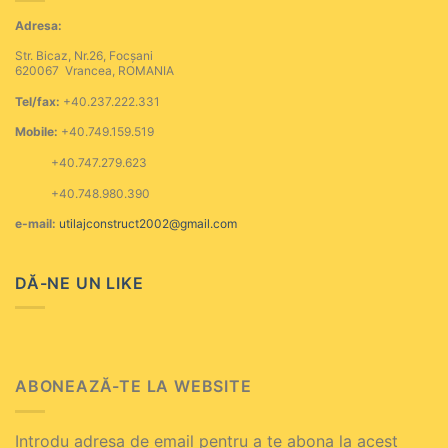
Adresa:
Str. Bicaz, Nr.26, Focșani
620067 Vrancea, ROMANIA
Tel/fax:
+40.237.222.331
Mobile:
+40.749.159.519
+40.747.279.623
+40.748.980.390
e-mail:
utilajconstruct2002@gmail.com
DĂ-NE UN LIKE
ABONEAZĂ-TE LA WEBSITE
Introdu adresa de email pentru a te abona la acest