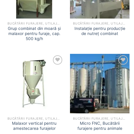
BUCĂTĂRII FURAJERE, UTILAJE MICRO-FNC
BUCĂTĂRII FURAJERE, UTILAJE MICRO-FNC
Grup combinat din moară și
Instalație pentru producție
malaxor pentru furaje, cap.
de nutreț combinat
500 kg/h
Add to
Add to
wishlist
wishlist
BUCĂTĂRII FURAJERE, UTILAJE MICRO-FNC
BUCĂTĂRII FURAJERE, UTILAJE MICRO-FNC
Malaxor vertical pentru
Micro FNC, Bucătării
amestecarea furajelor
furajere pentru animale