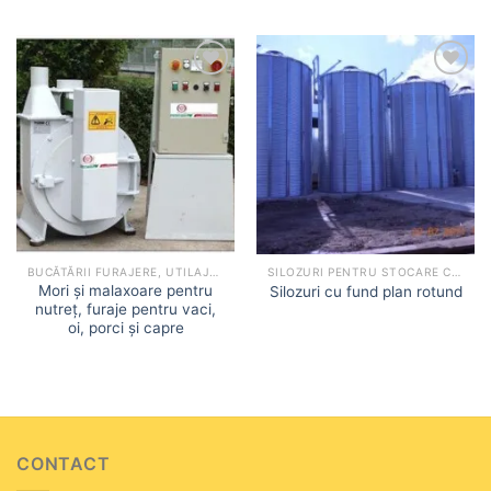
Add to
Add to
wishlist
wishlist
BUCĂTĂRII FURAJERE, UTILAJE MICRO-FNC
SILOZURI PENTRU STOCARE CEREALE
Mori și malaxoare pentru
Silozuri cu fund plan rotund
nutreț, furaje pentru vaci,
oi, porci și capre
CONTACT