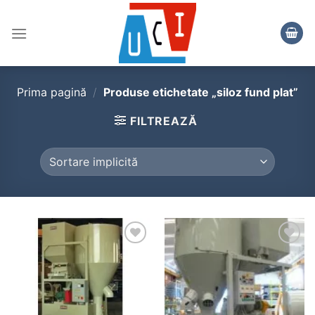
Skip
to
content
Prima pagină
/
Produse etichetate „siloz fund plat”
FILTREAZĂ
Add to
Add to
wishlist
wishlist