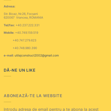
Adresa:
Str. Bicaz, Nr.26, Focșani
620067 Vrancea, ROMANIA
Tel/fax:
+40.237.222.331
Mobile:
+40.749.159.519
+40.747.279.623
+40.748.980.390
e-mail:
utilajconstruct2002@gmail.com
DĂ-NE UN LIKE
ABONEAZĂ-TE LA WEBSITE
Introdu adresa de email pentru a te abona la acest