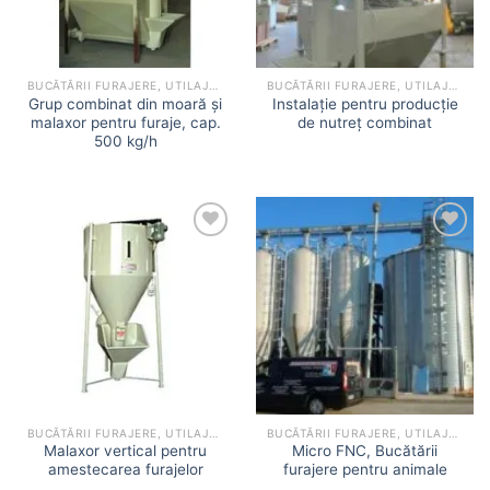
BUCĂTĂRII FURAJERE, UTILAJE MICRO-FNC
BUCĂTĂRII FURAJERE, UTILAJE MICRO-FNC
Grup combinat din moară și
Instalație pentru producție
malaxor pentru furaje, cap.
de nutreț combinat
500 kg/h
Add to
Add to
wishlist
wishlist
BUCĂTĂRII FURAJERE, UTILAJE MICRO-FNC
BUCĂTĂRII FURAJERE, UTILAJE MICRO-FNC
Malaxor vertical pentru
Micro FNC, Bucătării
amestecarea furajelor
furajere pentru animale