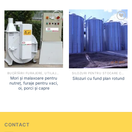
Add to
Add to
wishlist
wishlist
BUCĂTĂRII FURAJERE, UTILAJE MICRO-FNC
SILOZURI PENTRU STOCARE CEREALE
Mori și malaxoare pentru
Silozuri cu fund plan rotund
nutreț, furaje pentru vaci,
oi, porci și capre
CONTACT