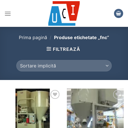
Skip
to
content
Prima pagină
/
Produse etichetate „fnc”
FILTREAZĂ
Add to
Add to
wishlist
wishlist