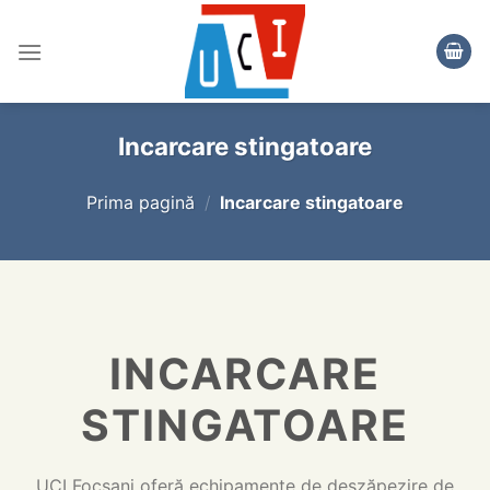
Skip
to
content
Incarcare stingatoare
Prima pagină
/
Incarcare stingatoare
INCARCARE
STINGATOARE
UCI Focșani oferă echipamente de deszăpezire de