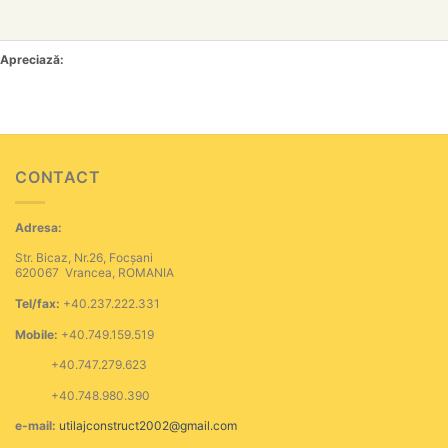
Apreciază:
CONTACT
Adresa:
Str. Bicaz, Nr.26, Focșani
620067 Vrancea, ROMANIA
Tel/fax:
+40.237.222.331
Mobile:
+40.749.159.519
+40.747.279.623
+40.748.980.390
e-mail:
utilajconstruct2002@gmail.com