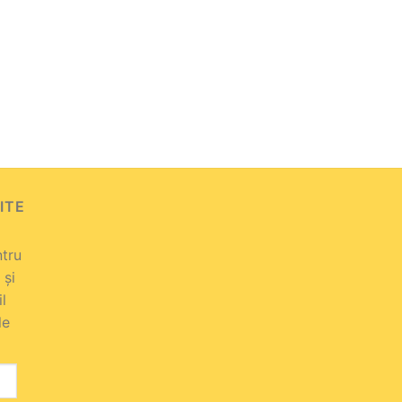
ITE
ntru
 și
il
le