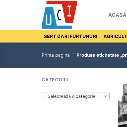
Skip
to
ACASĂ
content
SERTIZARI FURTUNURI
AGRICUL
Prima pagină
/
Produse etichetate „pr
CATEGORII
Selectează o categorie