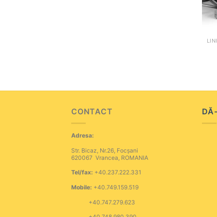
+
CONTACT
DĂ-
Adresa:
Str. Bicaz, Nr.26, Focșani
620067 Vrancea, ROMANIA
Tel/fax:
+40.237.222.331
Mobile:
+40.749.159.519
+40.747.279.623
+40.748.980.390