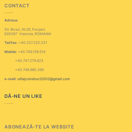
CONTACT
Adresa:
Str. Bicaz, Nr.26, Focșani
620067 Vrancea, ROMANIA
Tel/fax:
+40.237.222.331
Mobile:
+40.749.159.519
+40.747.279.623
+40.748.980.390
e-mail:
utilajconstruct2002@gmail.com
DĂ-NE UN LIKE
ABONEAZĂ-TE LA WEBSITE