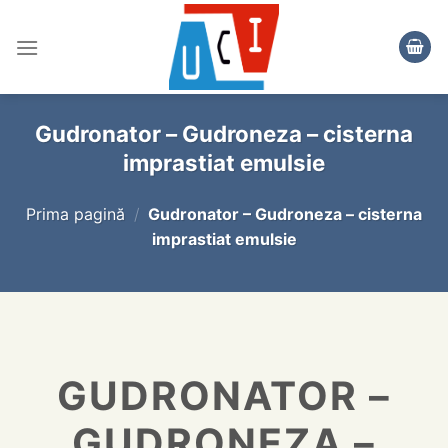
Skip
to
content
Gudronator – Gudroneza – cisterna
imprastiat emulsie
Prima pagină
/
Gudronator – Gudroneza – cisterna
imprastiat emulsie
GUDRONATOR –
GUDRONEZA –