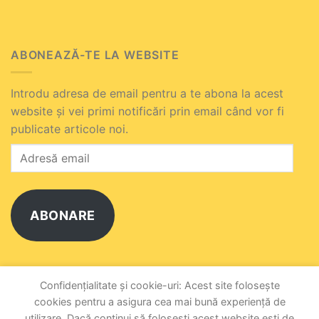
ABONEAZĂ-TE LA WEBSITE
Introdu adresa de email pentru a te abona la acest
website și vei primi notificări prin email când vor fi
publicate articole noi.
Adresă
email
ABONARE
Alătură-te celuilalt abonat.
Confidențialitate și cookie-uri: Acest site folosește
cookies pentru a asigura cea mai bună experiență de
utilizare. Dacă continui să folosești acest website ești de