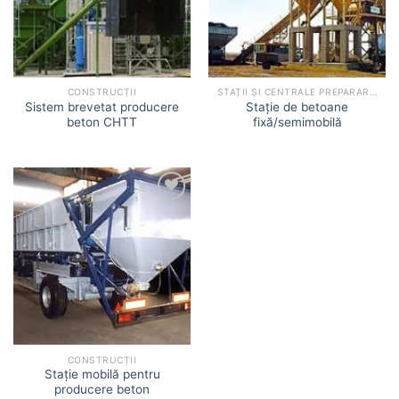
CONSTRUCȚII
STAȚII ȘI CENTRALE PREPARARE BETON
Sistem brevetat producere
Stație de betoane
beton CHTT
fixă/semimobilă
Add to
wishlist
CONSTRUCȚII
Stație mobilă pentru
producere beton