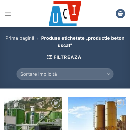
Skip
to
content
Prima pagină
/
Produse etichetate „productie beton
uscat”
FILTREAZĂ
Add to
Add to
wishlist
wishlist