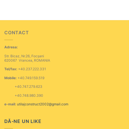
CONTACT
Adresa:
Str. Bicaz, Nr.26, Focșani
620067 Vrancea, ROMANIA
Tel/fax:
+40.237.222.331
Mobile:
+40.749.159.519
+40.747.279.623
+40.748.980.390
e-mail:
utilajconstruct2002@gmail.com
DĂ-NE UN LIKE