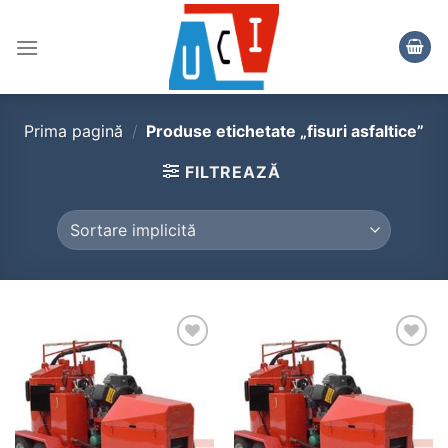
Skip
to
content
Prima pagină
/
Produse etichetate „fisuri asfaltice”
FILTREAZĂ
Add to
Add to
wishlist
wishlist