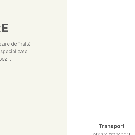
RE
ire de înaltă
 specializate
ezii.
Transport
oferim transport