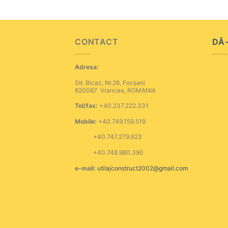
CONTACT
DĂ-
Adresa:
Str. Bicaz, Nr.26, Focșani
620067 Vrancea, ROMANIA
Tel/fax:
+40.237.222.331
Mobile:
+40.749.159.519
+40.747.279.623
+40.748.980.390
e-mail:
utilajconstruct2002@gmail.com