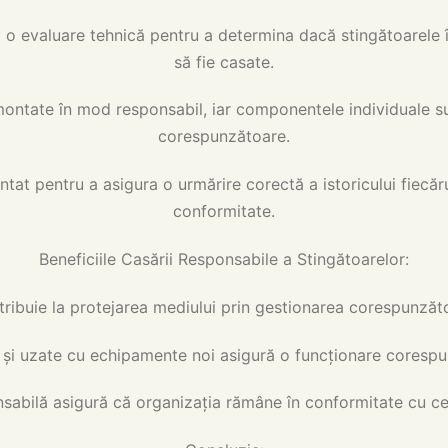
 o evaluare tehnică pentru a determina dacă stingătoarele î
să fie casate.
ntate în mod responsabil, iar componentele individuale sun
corespunzătoare.
 pentru a asigura o urmărire corectă a istoricului fiecărui
conformitate.
Beneficiile Casării Responsabile a Stingătoarelor:
ribuie la protejarea mediului prin gestionarea corespunzătoa
i și uzate cu echipamente noi asigură o funcționare corespu
abilă asigură că organizația rămâne în conformitate cu ceri