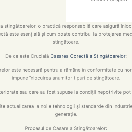
a stingătoarelor, o practică responsabilă care asigură înloc
ă este esențială și cum poate contribui la protejarea mediu
stingătoare.
De ce este Crucială
Casarea Corectă a Stingătoarelor
:
elor este necesară pentru a rămâne în conformitate cu norme
impune înlocuirea anumitor tipuri de stingătoare.
orate sau care au fost supuse la condiții nepotrivite pot fi i
e actualizarea la noile tehnologii și standarde din industri
generație.
Procesul de Casare a Stingătoarelor: