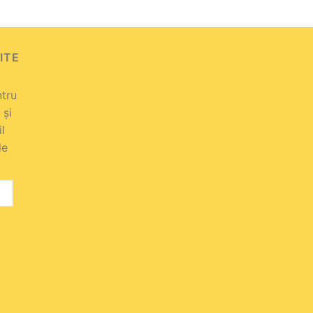
ITE
ntru
 și
il
le